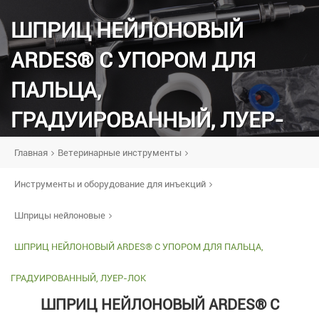
ШПРИЦ НЕЙЛОНОВЫЙ
ARDES® С УПОРОМ ДЛЯ
ПАЛЬЦА,
ГРАДУИРОВАННЫЙ, ЛУЕР-
ЛОК
Главная
Ветеринарные инструменты
Инструменты и оборудование для инъекций
Шприцы нейлоновые
ШПРИЦ НЕЙЛОНОВЫЙ ARDES® С УПОРОМ ДЛЯ ПАЛЬЦА,
ГРАДУИРОВАННЫЙ, ЛУЕР-ЛОК
ШПРИЦ НЕЙЛОНОВЫЙ ARDES® С