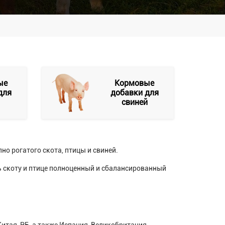
ые
Кормовые
для
добавки для
свиней
о рогатого скота, птицы и свиней.
ь скоту и птице полноценный и сбалансированный
итая, РБ, а также Испания, Великобритания,