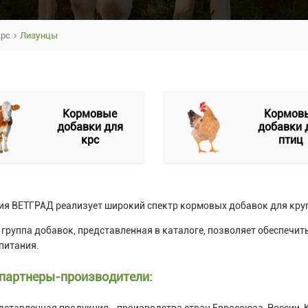
крс
Лизунцы
Кормовые
Кормов
добавки для
добавки 
крс
птиц
я ВЕТГРАД реализует широкий спектр кормовых добавок для крупн
группа добавок, представленная в каталоге, позволяет обеспечит
питания.
партнеры-производители:
дставленная продукция - производства стран Евросоюза, России, К