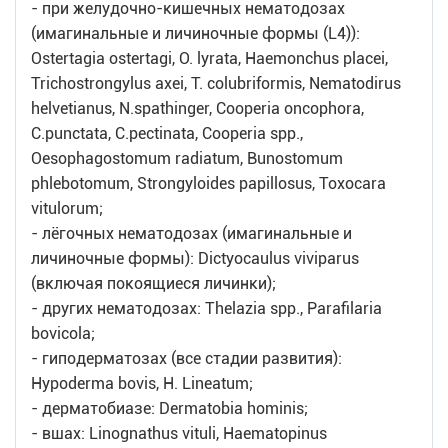
- при желудочно-кишечных нематодозах
(имагинальные и личиночные формы (L4)):
Ostertagia ostertagi, O. lyrata, Haemonchus placei,
Trichostrongylus axei, T. colubriformis, Nematodirus
helvetianus, N.spathinger, Cooperia oncophora,
C.punctata, C.pectinata, Cooperia spp.,
Oesophagostomum radiatum, Bunostomum
phlebotomum, Strongyloides papillosus, Toxocara
vitulorum;
- лёгочных нематодозах (имагинальные и
личиночные формы): Dictyocaulus viviparus
(включая покоящиеся личинки);
- других нематодозах: Thelazia spp., Parafilaria
bovicola;
- гиподерматозах (все стадии развития):
Hypoderma bovis, H. Lineatum;
- дерматобиазе: Dermatobia hominis;
- вшах: Linognathus vituli, Haematopinus