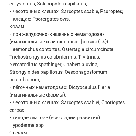
eurysternus, Solenopotes capillatus;
- чесоточных клещах: Sarcoptes scabie, Psoroptes;
- клещах: Psorergates ovis.
Козам:
- при желудочно-кишечных нематодозах
(имагинальные и личиночные формы (L4)):
Haemonchus contortus, Ostertagia circumcincta,
Trichostrongylus colubriformis, T. vitrinus,
Nematodirus spathinger, Chabertia ovina,
Strongyloides papillosus, Oesophagostomum
columbianum;
- лёгочных нематодозах: Dictyocaulus filaria
(имагинальные формы);
- чесоточных клещах: Sarcoptes scabiei, Chorioptes
carpae;
- гиподерматозе (все стадии развития):
Нуpoderma spp
Оленям: