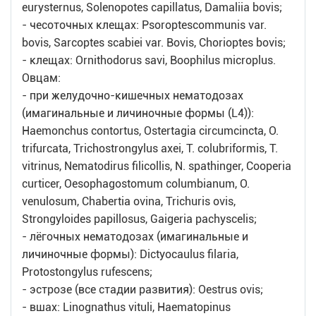
eurysternus, Solenopotes capillatus, Damaliia bovis;
- чесоточных клещах: Psoroptescommunis var.
bovis, Sarcoptes scabiei var. Bovis, Chorioptes bovis;
- клещах: Ornithodorus savi, Boophilus microplus.
Овцам:
- при желудочно-кишечных нематодозах
(имагинальные и личиночные формы (L4)):
Haemonchus contortus, Ostertagia circumcincta, O.
trifurcata, Trichostrongylus axei, T. colubriformis, T.
vitrinus, Nematodirus filicollis, N. spathinger, Cooperia
curticer, Oesophagostomum columbianum, O.
venulosum, Chabertia ovina, Trichuris ovis,
Strongyloides papillosus, Gaigeria pachyscelis;
- лёгочных нематодозах (имагинальные и
личиночные формы): Dictyocaulus filaria,
Protostongylus rufescens;
- эстрозе (все стадии развития): Oestrus ovis;
- вшах: Linognathus vituli, Haematopinus