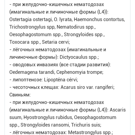
- при желудочно-кишечных нематодозах
(имагинальные и личиночные формы (L4)):
Ostertagia ostertagi, O. lyrata, Haemonchus contortus,
Trichostrongylus spp, Nematodirus spp.,
Oesophagostomum spp., Strongyloides spp.,
Toxocara spp., Setaria cervi;
- лёгочных нематодозах (имагинальные и
личиночные формы): Dictyocaulus spp.;
- оводовых инвазиях (все стадии развития):
Oedemagena tarandi, Cephenomyia trompe;
- липоптенозе: Lipopténa cérvi;
- чесоточных клещах: Acarus siro var. rangiferi;
Свиньям:
- при желудочно-кишечных нематодозах
(имагинальные и личиночные формы (L4)): Ascaris
suum, Hyostrongylus rubidus, Oesophagostomum
spp., Strongyloides ransomi, Trichuris suis;
- лёгочных нематодозах: Metastrongylus spp.;