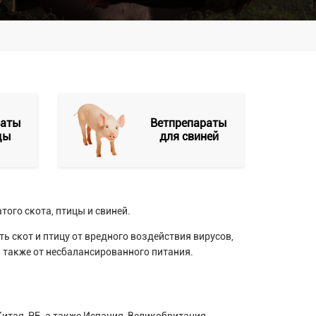
раты
Ветпрепараты
цы
для свиней
ого скота, птицы и свиней.
ь скот и птицу от вредного воздействия вирусов,
 также от несбалансированного питания.
итая, РБ, а также Испания, Великобритания,