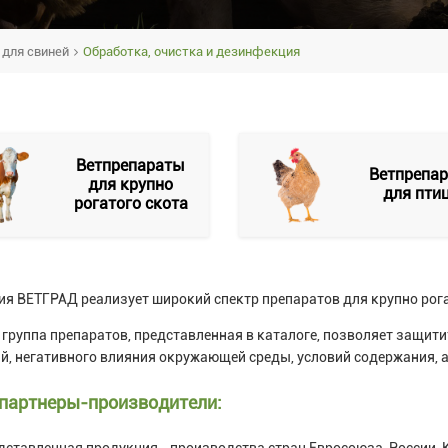
 для свиней
Обработка, очистка и дезинфекция
Ветпрепараты
Ветпрепа
для крупно
для пти
рогатого скота
я ВЕТГРАД реализует широкий спектр препаратов для крупно рогат
группа препаратов, представленная в каталоге, позволяет защитит
й, негативного влияния окружающей среды, условий содержания, а
партнеры-производители:
дставленная продукция - производства стран Евросоюза, России, К