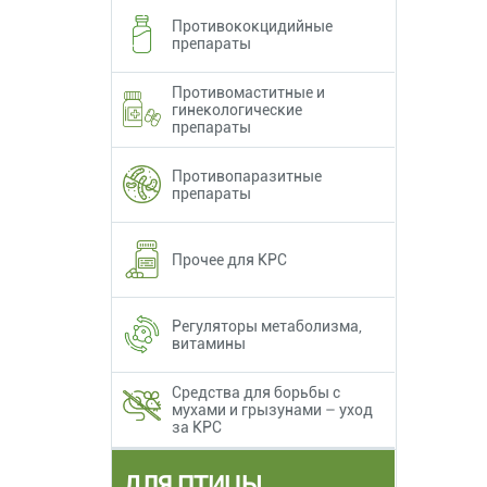
Противококцидийные
препараты
Противомаститные и
гинекологические
препараты
Противопаразитные
препараты
Прочее для КРС
Регуляторы метаболизма,
витамины
Средства для борьбы с
мухами и грызунами – уход
за КРС
ДЛЯ ПТИЦЫ