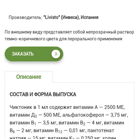
Производитель:
"Livisto" (Инвеса), Испания
По внешнему виду представляет собой непрозрачный раствор
темно-коричневого цвета для перорального применения
ЗАКАЗАТЬ
Описание
СОСТАВ И ФОРМА ВЫПУСКА
Чиктоник в 1 мл содержит витамин А — 2500 МЕ,
витамин Д
— 500 МЕ, альфатокоферол — 3,75 мг,
3
витамин В
— 3,5 мг, витамин В
— 4 мг, витамин
1
2
В
— 2 мг, витамин В
— 0,01 мг, пантотенат
6
12
натрия — 15 мг; витамин К
— 0,250 мг, холин