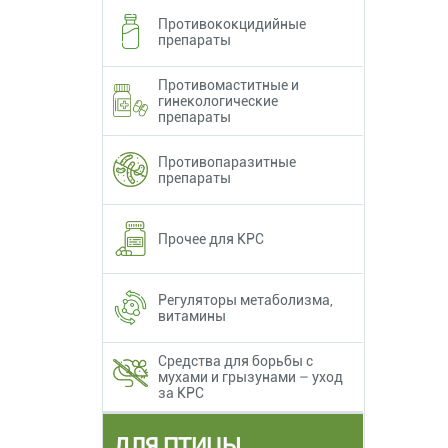
Противококцидийные
препараты
Противомаститные и
гинекологические
препараты
Противопаразитные
препараты
Прочее для КРС
Регуляторы метаболизма,
витамины
Средства для борьбы с
мухами и грызунами – уход
за КРС
ДЛЯ ПТИЦЫ