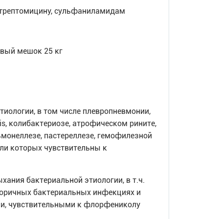
 стрептомицину, сульфаниламидам
вый мешок 25 кг
тиологии, в том числе плевропневмонии,
uis, колибактериозе, атрофическом рините,
альмонеллезе, пастереллезе, гемофилезной
ли которых чувствительны к
ыхания бактериальной этиологии, в т.ч.
вторичных бактериальных инфекциях и
и, чувствительными к флорфениколу