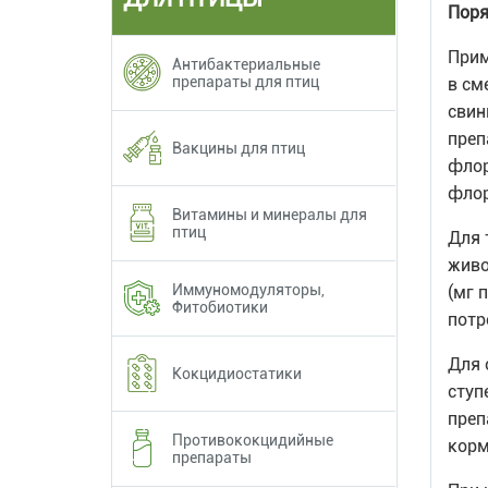
Поря
Прим
Антибактериальные
препараты для птиц
в см
свин
преп
Вакцины для птиц
флор
флор
Витамины и минералы для
птиц
Для 
живо
Иммуномодуляторы,
(мг 
Фитобиотики
потр
Для 
Кокцидиостатики
ступ
преп
Противококцидийные
корм
препараты