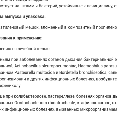
йствует на штаммы бактерий, устойчивые к пенициллину,
а выпуска и упаковка:
этиленовый мешок, вложенный в композитный пропилено
зания к применению:
еняют с лечебной целью:
иньям при заболеваниях органов дыхания бактериальной э
анной, Actinobacillus pleuropneumoniae, Haemophilus paras
анном Pasteurella multocida и Bordetella bronchiseptica, с
ропневмонии и других инфекционных болезнях, возбудите
фениколу.
ице при колибактериозе, пастереллезе, болезнях органов д
анных Ornithobacterium rhinotracheale, стафилококкозе, 
их инфекционных болезнях, вызванных микроорганизмам