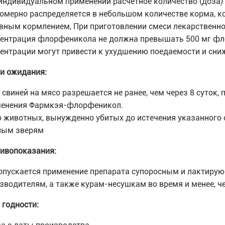
индивидуальном применении расчетное количество (доза) 
омерно распределяется в небольшом количестве корма, к
вным кормлением, При приготовлении смеси лекарственн
ентрация флорфеникола не должна превышать 500 мг фло
ентрации могут привести к ухудшению поедаемости и сни
и ожидания:
 свиней на мясо разрешается не ранее, чем через 8 суток, 
енения Фармкэя-флорфеникол.
 животных, вынужденно убитых до истечения указанного 
ным зверям
ивопоказания:
опускается применение препарата супоросным и лактиру
зводителям, а также курам-несушкам во время и менее, ч
 годности: