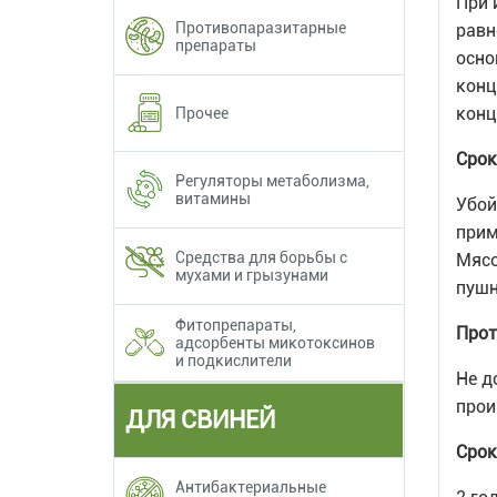
При 
Противопаразитарные
равн
препараты
осно
конц
конц
Прочее
Срок
Регуляторы метаболизма,
витамины
Убой
прим
Средства для борьбы с
Мясо
мухами и грызунами
пуш
Фитопрепараты,
Прот
адсорбенты микотоксинов
и подкислители
Не д
прои
ДЛЯ СВИНЕЙ
Срок
Антибактериальные