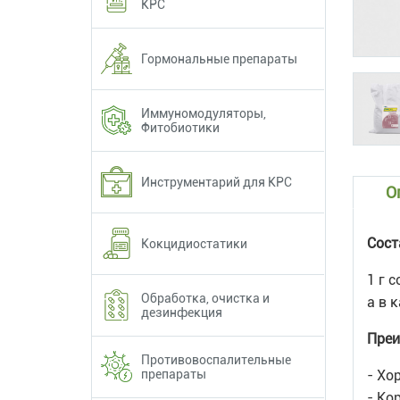
КРС
Гормональные препараты
Иммуномодуляторы,
Фитобиотики
Инструментарий для КРС
О
Сост
Кокцидиостатики
1 г 
Обработка, очистка и
а в 
дезинфекция
Преи
Противовоспалительные
препараты
- Хо
- Ко