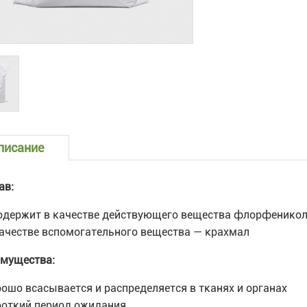
писание
ав:
содержит в качестве действующего вещества флорфеникол 
качестве вспомогательного вещества — крахмал
мущества:
рошо всасывается и распределяется в тканях и органах
роткий период ожидания