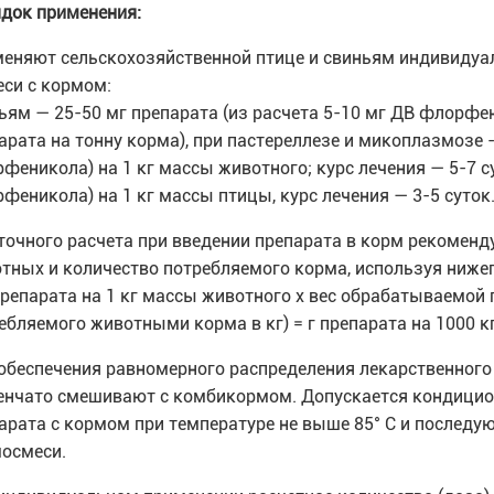
док применения:
еняют сельскохозяйственной птице и свиньям индивидуа
еси с кормом:
ьям — 25-50 мг препарата (из расчета 5-10 мг ДВ флорфени
арата на тонну корма), при пастереллезе и микоплазмозе -
феникола) на 1 кг массы животного; курс лечения — 5-7 су
феникола) на 1 кг массы птицы, курс лечения — 3-5 суток
точного расчета при введении препарата в корм рекоменду
тных и количество потребляемого корма, используя ниж
препарата на 1 кг массы животного х вес обрабатываемой г
ебляемого животными корма в кг) = г препарата на 1000 к
обеспечения равномерного распределения лекарственного 
енчато смешивают с комбикормом. Допускается кондицио
арата с кормом при температуре не выше 85° С и последу
осмеси.