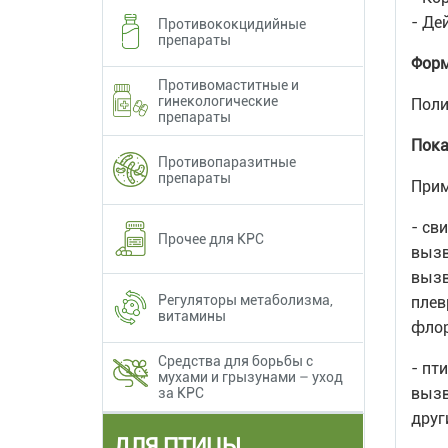
- Де
Противококцидийные
препараты
Форм
Противомаститные и
гинекологические
Поли
препараты
Пока
Противопаразитные
препараты
Прим
- св
Прочее для КРС
вызв
вызв
Регуляторы метаболизма,
плев
витамины
флор
Средства для борьбы с
- пт
мухами и грызунами – уход
вызв
за КРС
друг
ДЛЯ ПТИЦЫ