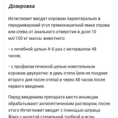
Дозировка
Ихтиглювит вводят коровам парентерально в
передневерхний угол прямокишечной ямки справа
или слева от анального отверстия в дозе 10
мл/100 кг массы животного:
- с лечебной целью 4-6 раз с интервалом 48
часов;
- с профилактической целью новотельным
коровам двукратно: в день отела (или не позднее
второго дня после отела) и через 48 часов после
первого введения.
Перед введением препарата место инъекции
обрабатывают антисептическим раствором, после
этого Ихтиглювит вводят с помощью шприца
Жанэ с надетой стерильной трубкой и иглы