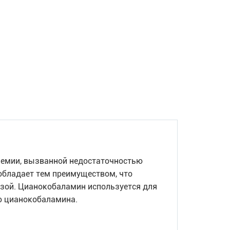
немии, вызванной недостаточностью
 обладает тем преимуществом, что
зой. Цианокобаламин используется для
ю цианокобаламина.