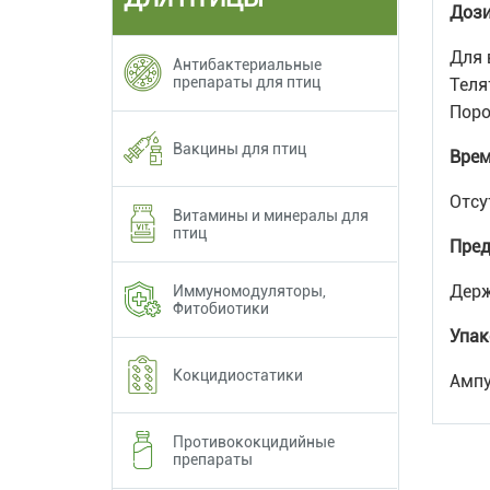
Дози
Для 
Антибактериальные
препараты для птиц
Теля
Поро
Вакцины для птиц
Врем
Отсу
Витамины и минералы для
птиц
Пред
Держ
Иммуномодуляторы,
Фитобиотики
Упак
Кокцидиостатики
Ампу
Противококцидийные
препараты