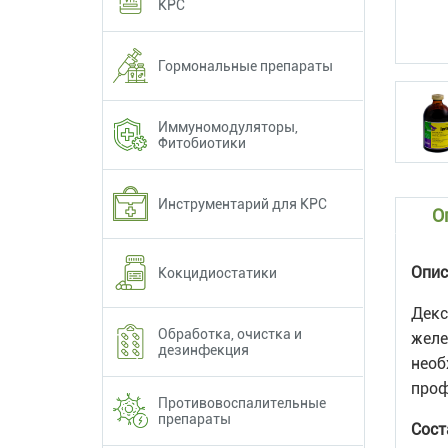
КРС
Гормональные препараты
Иммуномодуляторы,
Фитобиотики
Инструментарий для КРС
О
Опис
Кокцидиостатики
Декс
Обработка, очистка и
желе
дезинфекция
необ
проф
Противовоспалительные
препараты
Сост