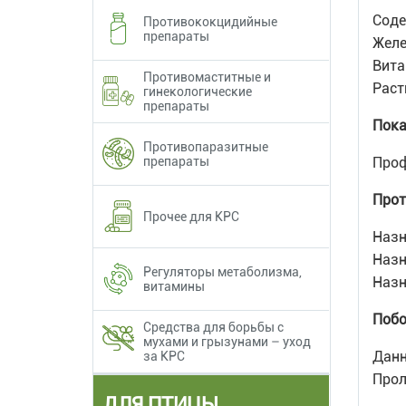
Соде
Противококцидийные
препараты
Желе
Вита
Противомаститные и
Раст
гинекологические
препараты
Пока
Противопаразитные
препараты
Проф
Прот
Прочее для КРС
Назн
Назн
Регуляторы метаболизма,
Назн
витамины
Побо
Средства для борьбы с
мухами и грызунами – уход
Данн
за КРС
Прол
ДЛЯ ПТИЦЫ