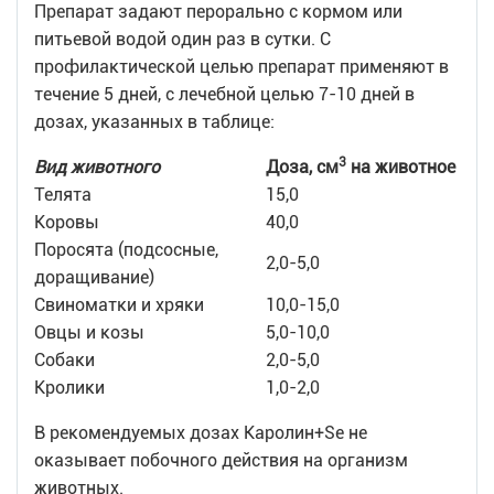
Препарат задают перорально с кормом или
питьевой водой один раз в сутки. С
профилактической целью препарат применяют в
течение 5 дней, с лечебной целью 7-10 дней в
дозах, указанных в таблице:
3
Вид животного
Доза, см
на животное
Телята
15,0
Коровы
40,0
Поросята (подсосные,
2,0-5,0
доращивание)
Свиноматки и хряки
10,0-15,0
Овцы и козы
5,0-10,0
Собаки
2,0-5,0
Кролики
1,0-2,0
В рекомендуемых дозах Каролин+Se не
оказывает побочного действия на организм
животных.