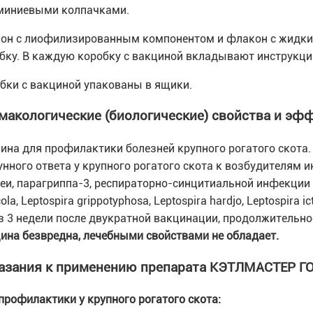
иниевыми колпачками.
он с лиофилизированным компонентом и флакон с жидки
бку. В каждую коробку с вакциной вкладывают инструкци
бки с вакциной упакованы в ящики.
макологические (биологические) свойства и эф
ина для профилактики болезней крупного рогатого скот
нного ответа у крупного рогатого скота к возбудителям 
еи, парагриппа-3, респираторно-синцитиальной инфекции 
ola, Leptospira grippotyphosa, Leptospira hardjo, Leptospira 
з 3 недели после двукратной вакцинации, продолжительно
ина безвредна, лечебными свойствами не обладает.
азания к применению препарата КЭТЛМАСТЕР ГО
профилактики у крупного рогатого скота: