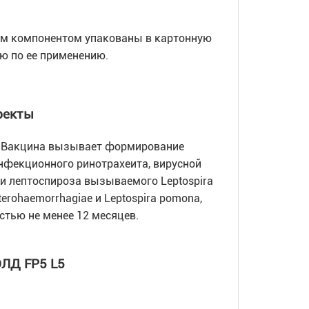
м компонентом упакованы в картонную
ю по ее применению.
фекты
а. Вакцина вызывает формирование
инфекционного ринотрахеита, вирусной
и лептоспироза вызываемого Leptospira
icterohaemorrhagiae и Leptospira pomona,
стью не менее 12 месяцев.
ЛД FP5 L5