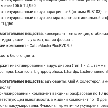
менее 106.5 ТЦД50
аттенуированный вирус парагриппа-3 (штамм RLB103) н
аттенуированный вирус респираторно-синтициальной ин
ТЦД50
могательные вещества:
консервант: гентамицин; стабилиз
гидрат, калия глутамат, калия фосфат.
ий компонент
- CattleMasterPlusBVD/L5
ость белого цвета.
ржит инактивированный вирус диареи (тип 1 и 2, штаммы 
спиры: L.canicola, L.grippotyphosa, L.hardjo, L.icterohaemor
могательные вещества:
адъюванты: Quil A, холестерол, а
иолят.
илизированный компонент вакцины расфасован по 10 доз
ветствующей вместимости, а жидкий компонент по 10 доз 
оны вакуумированы. Флаконы герметично укупорены рез