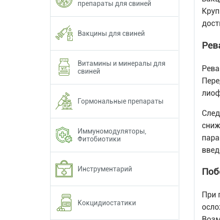
препараты для свиней
Круп
дост
Вакцины для свиней
Рев
Витамины и минералы для
Рева
свиней
Пере
лиоф
Гормональные препараты
След
сниж
Иммуномодуляторы,
пара
Фитобиотики
введ
Инструментарий
Поб
При 
Кокцидиостатики
осло
Возм