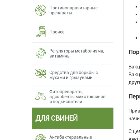
Противопаразитарные
препараты
Прочее
Регуляторы метаболизма,
Пор
витамины
Вакц
Средства для борьбы с
Вакц
мухами и грызунами
друг
Фитопрепараты,
Пер
адсорбенты микотоксинов
и подкислители
Прив
ДЛЯ СВИНЕЙ
начи
С це
Антибактериальные
вакц