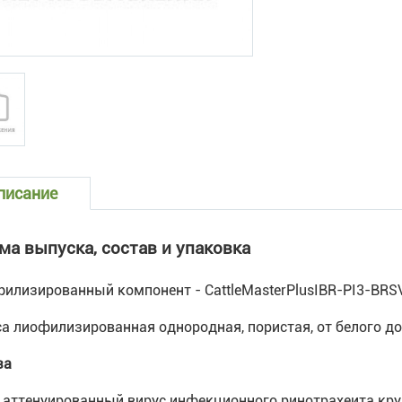
писание
ма выпуска, состав и упаковка
илизированный компонент - CattleMasterPlusIBR-PI3-BRS
а лиофилизированная однородная, пористая, от белого до
за
аттенуированный вирус инфекционного ринотрахеита кру