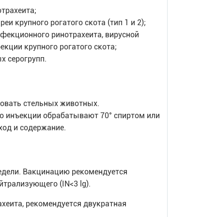
трахеита;
и крупного рогатого скота (тип 1 и 2);
фекционного ринотрахеита, вирусной
екции крупного рогатого скота;
х серогрупп.
овать стельных животных.
сто инъекции обрабатывают 70° спиртом или
од и содержание.
едели. Вакцинацию рекомендуется
трализующего (IN<3 lg).
хеита, рекомендуется двукратная