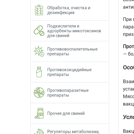
анти
Обработка, очистка и
дезинфекция
При 
Подкислители и
пара
адсорбенты микотоксинов
приз
для свиней
Прот
Противовоспалительные
— бо
препараты
Осо
Противококцидийные
препараты
Взаи
уста
Противопаразитные
препараты
Мясо
вакц
Прочее для свиней
Усл
Вакц
Регуляторы метаболизма,