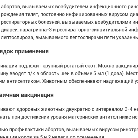
абортов, вызываемых возбудителем инфекционного рино
рождения телят, постоянно инфицированных вирусом диаре
респираторных болезней, вызываемых возбудителями ин
диареи, парагриппа-3 и респираторно-синцитиальной инф
лептоспироза, вызываемого лептоспирами пяти указанны
ядок применения
инации подлежит крупный рогатый скот. Можно вакцинир
ину вводят п/к в область шеи в объеме 5 мл (1 доза). Ме
им антисептиком. Животным обеспечивают надлежащий ух
вичная вакцинация
ивают здоровых животных двукратно с интервалом 3-4 н
нать при достижении уровня материнских антител ниже ней
лью профилактики абортов, вызываемых вирусом ринотра
инация коров за 5 и 2 недели до осеменения.