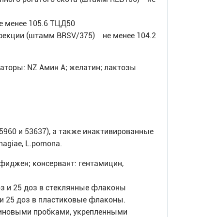
е менее 105.6 ТЦД50
фекции (штамм BRSV/375) не менее 104.2
аторы: NZ Амин А; желатин; лактозы
5960 и 53637), а также инактивированные
rhagiae, L.pomona.
мфиджен; консервант: гентамицин,
 и 25 доз в стеклянные флаконы
и 25 доз в пластиковые флаконы.
иновыми пробками, укрепленными