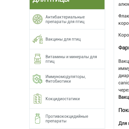
алюм
Флак
Антибактериальные
препараты для птиц
коро
Коро
Вакцины для птиц
Фар
Витамины и минералы для
Вакц
птиц
имму
диар
Иммуномодуляторы,
Фитобиотики
canic
чере
Вакц
Кокцидиостатики
Пок
Противококцидийные
препараты
Для 