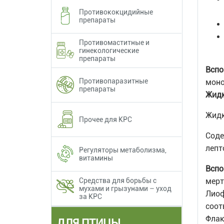
Противококцидийные
препараты
Противомаститные и
гинекологические
препараты
Вспо
Противопаразитные
моно
препараты
Жидк
Жидк
Прочее для КРС
Соде
лепто
Регуляторы метаболизма,
витамины
Вспо
мерт
Средства для борьбы с
мухами и грызунами – уход
Лиоф
за КРС
соот
Флак
ДЛЯ ПТИЦЫ