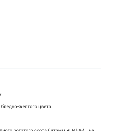
V
 бледно-желтого цвета.
пного рогатого скота (штамм RLB106) не