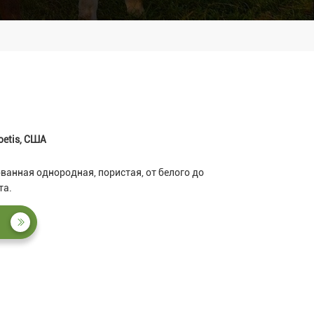
oetis, США
анная однородная, пористая, от белого до
та.