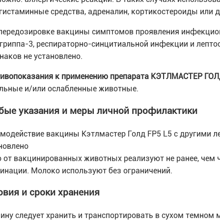
гистаминные средства, адреналин, кортикостероиды или д
передозировке вакцины симптомов проявления инфекционн
гриппа-3, респираторно-синцитиальной инфекции и лептос
наков не установлено.
ивопоказания к применению препарата КЭТЛМАСТЕР ГОЛ
льные и/или ослабленные животные.
бые указания и меры личной профилактики
модействие вакцины Кэтлмастер Голд FP5 L5 с другими 
новлено
 от вакцинированных животных реализуют не ранее, чем ч
инации. Молоко используют без ограничений.
овия и сроки хранения
ину следует хранить и транспортировать в сухом темном ме