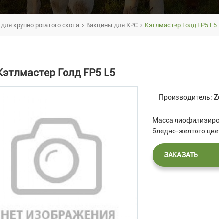
для крупно рогатого скота
Вакцины для КРС
Кэтлмастер Голд FP5 L5
Кэтлмастер Голд FP5 L5
Производитель:
Z
Масса лиофилизиров
бледно-желтого цве
ЗАКАЗАТЬ