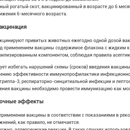
ный рогатый скот, вакцинированный в возрасте до 6 мес
ижения 6-месячного возраста.
акцинация
кцинируют привитых животных ежегодно одной дозой ва
д применением вакцины содержимое флакона с жидким к
илизированным компонентом, соблюдая правила асептики,
ует избегать нарушений схемы (сроков) введения вакцины
ению эффективности иммунопрофилактики инфекционного
гриппа-3, респираторно-синцитиальной инфекции и лептос
ения вакцины необходимо провести иммунизацию как мож
очные эффекты
применении вакцины в соответствии с показаниями в рек
жнений, как правило, не отмечается.
ожно: аллергические реакции. В таких случаях использо