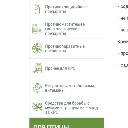
- со
Противококцидийные
препараты
- не
Противомаститные и
гинекологические
- не
препараты
Крем
Противопаразитные
препараты
- пр
- с 
Прочее для КРС
Регуляторы метаболизма,
витамины
Средства для борьбы с
мухами и грызунами – уход
за КРС
ДЛЯ ПТИЦЫ