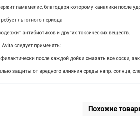
держит гамамелис, благодаря которому каналики после у
 требует льготного периода
 содержит антибиотиков и других токсических веществ.
 Аvita следует применять:
офилактически после каждой дойки смазать все соски, з
целью защиты от вредного влияния среды напр. солнца, сле
Похожие товар