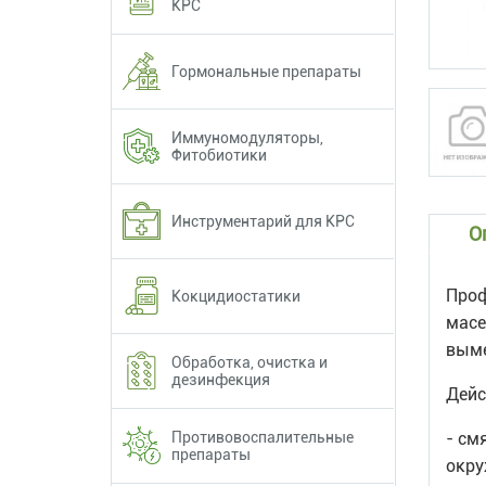
КРС
Гормональные препараты
Иммуномодуляторы,
Фитобиотики
Инструментарий для КРС
О
Проф
Кокцидиостатики
масе
выме
Обработка, очистка и
дезинфекция
Дейс
Противовоспалительные
- см
препараты
окру