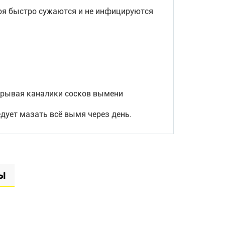
доя быстро сужаются и не инфицируются
акрывая каналики сосков вымени
дует мазать всё вымя через день.
ы