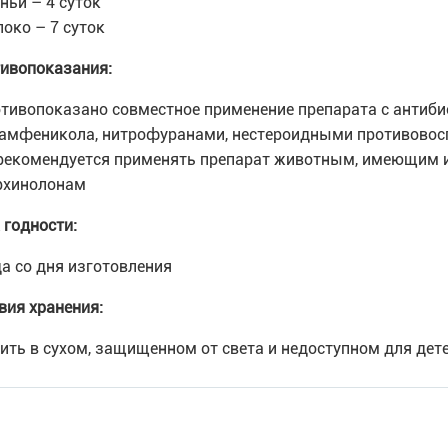
иньи – 4 суток
локо – 7 суток
ивопоказания:
отивопоказано совместное применение препарата с антиби
амфеникола, нитрофуранами, нестероидными противово
 рекомендуется применять препарат животным, имеющим 
рхинолонам
 годности:
да со дня изготовления
вия хранения:
ить в сухом, защищенном от света и недоступном для детей