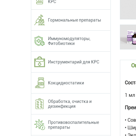
КРС
Гормональные препараты
Иммуномодуляторы,
Фитобиотики
Инструментарий для КРС
О
Сост
Кокцидиостатики
1 мл
Обработка, очистка и
дезинфекция
Преи
• Со
Противовоспалительные
препараты
• Ши
• Эк