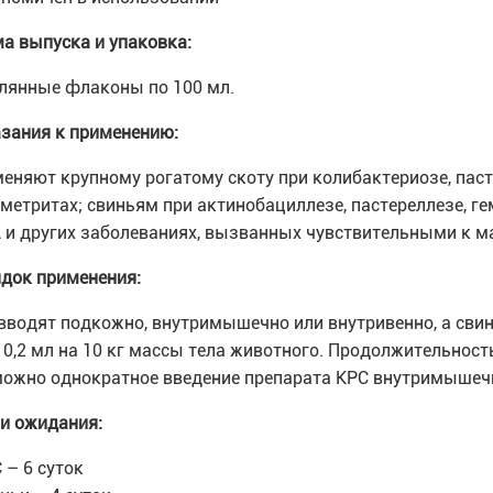
а выпуска и упаковка:
лянные флаконы по 100 мл.
зания к применению:
еняют крупному рогатому скоту при колибактериозе, паст
метритах; свиньям при актинобациллезе, пастереллезе, ге
и других заболеваниях, вызванных чувствительными к 
док применения:
вводят подкожно, внутримышечно или внутривенно, а свин
 0,2 мл на 10 кг массы тела животного. Продолжительность 
ожно однократное введение препарата КРС внутримышечно 
и ожидания:
С – 6 суток