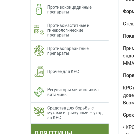
Противококцидийные
Форм
препараты
Cтек
Противомаститные и
гинекологические
препараты
Пока
Прим
Противопаразитные
препараты
эндо
ММА 
Прочее для КРС
Поря
КРС 
Регуляторы метаболизма,
витамины
дозе
Возм
Средства для борьбы с
мухами и грызунами – уход
Срок
за КРС
• КР
ДЛЯ ПТИЦЫ