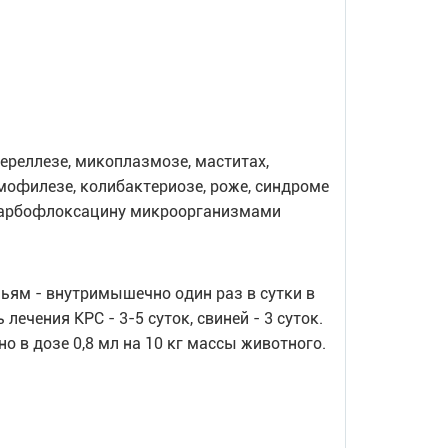
ереллезе, микоплазмозе, маститах,
мофилезе, колибактериозе, роже, синдроме
марбофлоксацину микроорганизмами
ьям - внутримышечно один раз в сутки в
лечения КРС - 3-5 суток, свиней - 3 суток.
в дозе 0,8 мл на 10 кг массы животного.