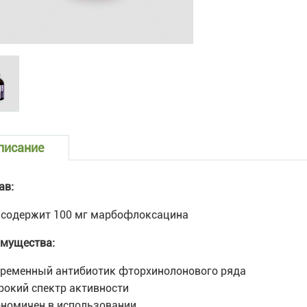
писание
ав:
 содержит 100 мг марбофлоксацина
мущества:
временный антибиотик фторхинолонового ряда
рокий спектр активности
ономичен в использовании