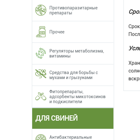
Противопаразитарные
Сро
препараты
Срок
Прочее
Посл
Усл
Регуляторы метаболизма,
витамины
Хран
солн
Средства для борьбы с
мухами и грызунами
вскр
Фитопрепараты,
адсорбенты микотоксинов
и подкислители
ДЛЯ СВИНЕЙ
Антибактериальные