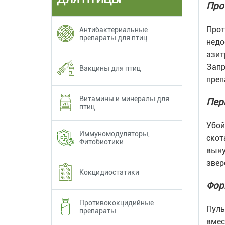
Про
Прот
Антибактериальные
препараты для птиц
недо
азит
Запр
Вакцины для птиц
преп
Витамины и минералы для
Пер
птиц
Убой
Иммуномодуляторы,
скот
Фитобиотики
выну
звер
Кокцидиостатики
Фор
Противококцидийные
Пуль
препараты
вмес