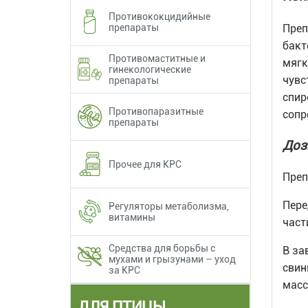
Противококцидийные
препараты
Преп
бакт
Противомаститные и
мягк
гинекологические
чувс
препараты
спир
Противопаразитные
сопр
препараты
Доз
Прочее для КРС
Преп
Пере
Регуляторы метаболизма,
витамины
част
Средства для борьбы с
В за
мухами и грызунами – уход
свин
за КРС
масс
ДЛЯ ПТИЦЫ