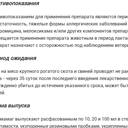
тивопоказания
ивопоказанием для применения препарата являются перио
статочность, тяжелые формы аллергических заболеваний
ромицина, мелоксикама и/или других компонентов препар
ещается применение препарата животным в период лакт
арат назначают с осторожностью под наблюдением ветери
иод ожидания
 на мясо крупного рогатого скота и свиней проводят не ран
а - через 35 суток после последнего введения лекарственн
жденно убитых до истечения указанного срока, может бы
ей.
ма выпуска
мамаг выпускают расфасованным по 10, 20 и 100 мл в с
тимости, укупоренные резиновыми пробками, укрепленн