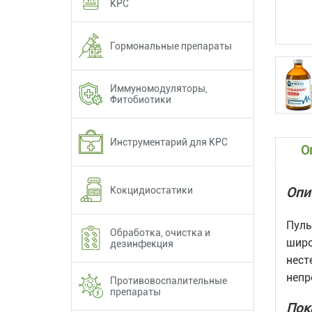
КРС
Гормональные препараты
Иммуномодуляторы,
Фитобиотики
Инструментарий для КРС
О
Кокцидиостатики
Опи
Пуль
Обработка, очистка и
широ
дезинфекция
нест
непр
Противовоспалительные
препараты
Пок