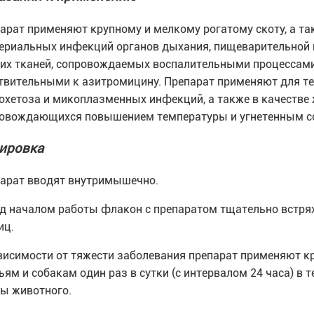
арат применяют крупному и мелкому рогатому скоту, а та
ериальных инфекций органов дыхания, пищеварительной 
их тканей, сопровождаемых воспалительными процессам
твительными к азитромицину. Препарат применяют для те
охетоза и микоплазменных инфекций, а также в качестве
овождающихся повышением температуры и угнетенным с
ировка
арат вводят внутримышечно.
д началом работы флакон с препаратом тщательно встря
иц.
висимости от тяжести заболевания препарат применяют кр
ьям и собакам один раз в сутки (с интервалом 24 часа) в те
ы животного.