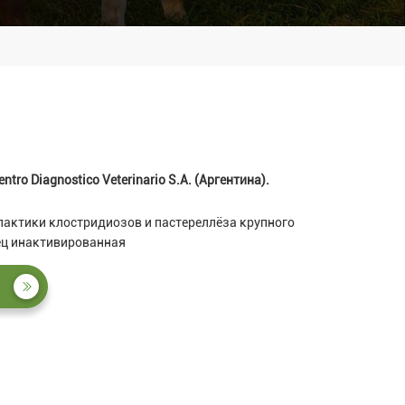
entro Diagnostico Veterinario S.A. (Аргентина).
актики клостридиозов и пастереллёза крупного
вец инактивированная