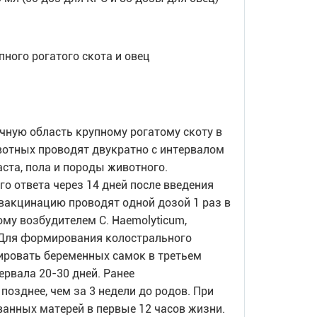
ного рогатого скота и овец
ную область крупному рогатому скоту в
вотных проводят двукратно с интервалом
аста, пола и породы животного.
 ответа через 14 дней после введения
вакцинацию проводят одной дозой 1 раз в
ому возбудителем C. Haemolyticum,
 Для формирования колострального
ировать беременных самок в третьем
ервала 20-30 дней. Ранее
озднее, чем за 3 недели до родов. При
анных матерей в первые 12 часов жизни.