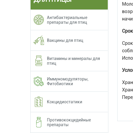
Моло
возр
Антибактериальные
начи
препараты для птиц
Срок
Вакцины для птиц
Срок
собл
Испо
Витамины и минералы для
птиц
Усло
Иммуномодуляторы,
Хран
Фитобиотики
Хран
Пере
Кокцидиостатики
Противококцидийные
препараты