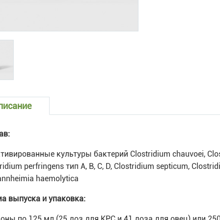
писание
ав:
тивированные культуры бактерий Clostridium chauvoei, Clostr
ridium perfringens тип A, B, C, D, Clostridium septicum, Clostri
annheimia haemolytica
а выпуска и упаковка:
оны по 125 мл (25 доз для КРС и 41 доза для овец) или 250