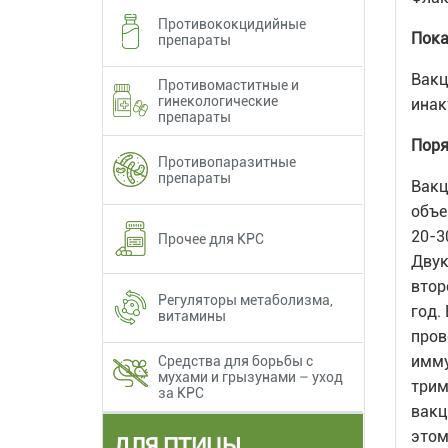
Противококцидийные
Пока
препараты
Вакц
Противомаститные и
гинекологические
инак
препараты
Поря
Противопаразитные
препараты
Вакц
объе
20-3
Прочее для КРС
Двук
втор
Регуляторы метаболизма,
год.
витамины
пров
имму
Средства для борьбы с
мухами и грызунами – уход
трим
за КРС
вакц
этом
ДЛЯ ПТИЦЫ