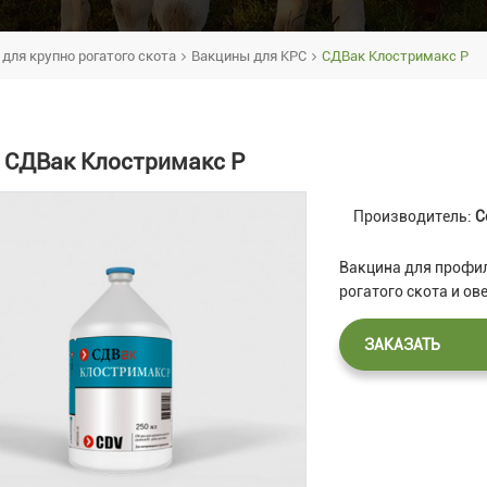
для крупно рогатого скота
Вакцины для КРС
СДВак Клостримакс P
СДВак Клостримакс P
Производитель:
C
Вакцина для профил
рогатого скота и о
ЗАКАЗАТЬ