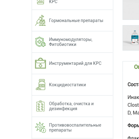
КРС
Гормональные препараты
Иммуномодуляторы,
Фитобиотики
Инструментарий для КРС
О
Сост
Кокцидиостатики
Инак
Обработка, очистка и
Clost
дезинфекция
D, M
Противовоспалительные
Форм
препараты
Флак