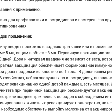
зания к применению:
ина для профилактики клостридиозов и пастереллёза круп
тивированная
док применения:
ину вводят подкожно в заднюю треть шеи или в подмышеч
ме 5 мл, овцам в объеме 3 мл. Первичную вакцинацию жи
0 дней. Доза и интервал введения не зависят от веса, возр
ратная вакцинация обеспечивает формирование иммунного
ой дозы продолжительностью до 1 года. В дальнейшем ре
 В хозяйствах, неблагополучных по клостридиозу, вызванн
одят ревакцинацию одной дозой каждые шесть месяцев.
нитета при первичной вакцинации рекомендуется вакцин
естре не позднее трех недель до родов с соблюдением инт
инированных животных ревакцинируют однократно, но не п
 необходимо обеспечить выпойку молозива от вакциниров