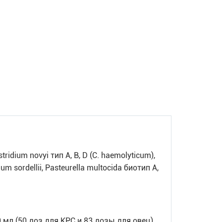
idium novyi тип A, B, D (C. haemolyticum),
dium sordellii, Pasteurella multocida биотип A,
 мл (50 доз для КРС и 83 дозы для овец)