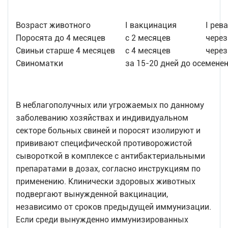
Возраст животного
I вакцинация
I рев
Поросята до 4 месяцев
с 2 месяцев
через
Свиньи старше 4 месяцев
с 4 месяцев
через
Свиноматки
за 15-20 дней до осемене
В неблагополучных или угрожаемых по данному
заболеванию хозяйствах и индивидуальном
секторе больных свиней и поросят изолируют и
прививают специфической противорожистой
сывороткой в комплексе с антибактериальными
препаратами в дозах, согласно инструкциям по
применению. Клинически здоровых животных
подвергают вынужденной вакцинации,
независимо от сроков предыдущей иммунизации.
Если среди вынужденно иммунизированных