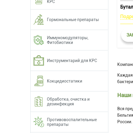
КРС
Бута
Подр
Гормональные препараты
ЗА
Иммуномодуляторы,
Фитобиотики
Инструментарий для КРС
Компани
Каждая 
Кокцидиостатики
бактери
Наши 
Обработка, очистка и
дезинфекция
Вся пре
Бельгия
Противовоспалительные
России.
препараты