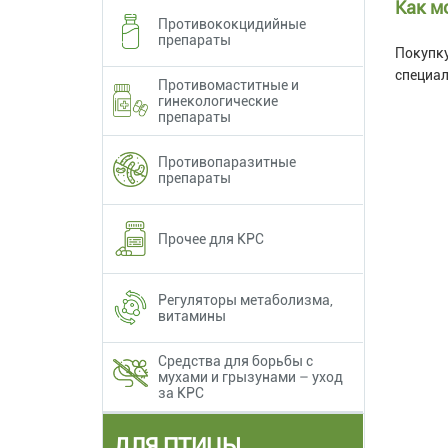
Как м
Противококцидийные
препараты
Покупку
специал
Противомаститные и
гинекологические
препараты
Противопаразитные
препараты
Прочее для КРС
Регуляторы метаболизма,
витамины
Средства для борьбы с
мухами и грызунами – уход
за КРС
ДЛЯ ПТИЦЫ