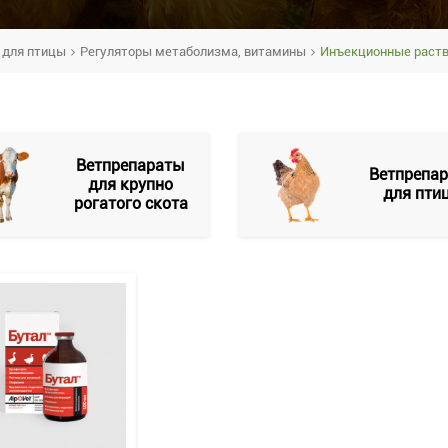
 для птицы
Регуляторы метаболизма, витамины
Инъекционные раст
Ветпрепараты
Ветпрепа
для крупно
для пти
рогатого скота