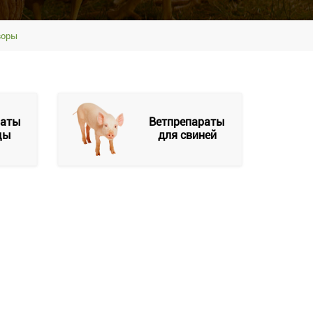
воры
раты
Ветпрепараты
цы
для свиней